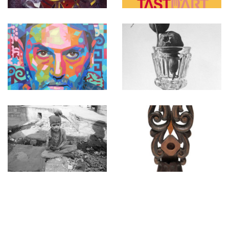
Personatges3
Logotip
Tastd’Art
Autoretrat
Dibuix1
2018
Kumbh
Assemblatge
Mela
88
(Índia)