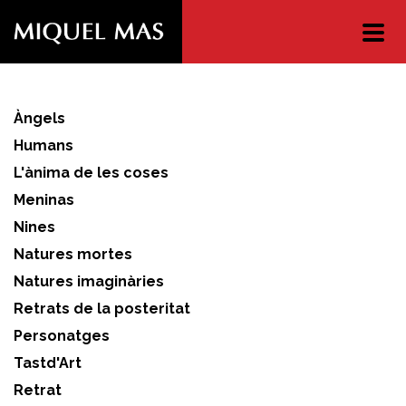
Direct
access
to
content
Àngels
Humans
L'ànima de les coses
Meninas
Nines
Natures mortes
Natures imaginàries
Retrats de la posteritat
Personatges
Tastd'Art
Retrat