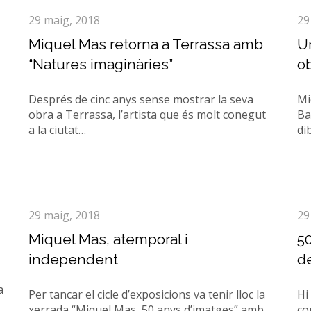
29 maig, 2018
29
Miquel Mas retorna a Terrassa amb
U
“Natures imaginàries”
o
Després de cinc anys sense mostrar la seva
Mi
obra a Terrassa, l’artista que és molt conegut
Ba
a la ciutat…
di
29 maig, 2018
29
Miquel Mas, atemporal i
50
independent
de
a
Per tancar el cicle d’exposicions va tenir lloc la
Hi
xerrada “Miquel Mas, 50 anys d’imatges” amb
co