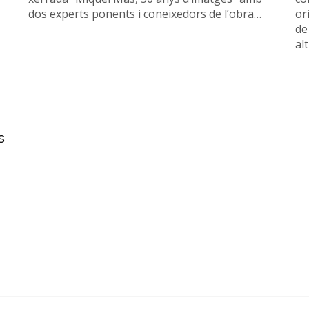
dos experts ponents i coneixedors de l’obra…
ori
de
al
s