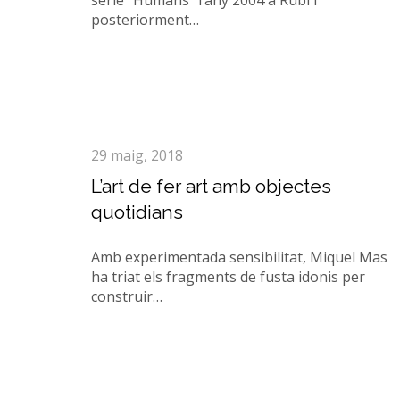
sèrie “Humans” l’any 2004 a Rubí i
posteriorment…
29 maig, 2018
L’art de fer art amb objectes
quotidians
Amb experimentada sensibilitat, Miquel Mas
ha triat els fragments de fusta idonis per
construir…