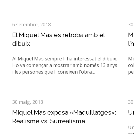
6 setembre, 2018
30
El Miquel Mas es retroba amb el
Mi
dibuix
l
Al Miquel Mas sempre li ha interessat el dibuix.
Mi
Ho va començar a mostrar amb només 13 anys
co
i les persones que li coneixen l’obra…
pe
30 maig, 2018
30
Miquel Mas exposa «Maquillatges»:
Un
Realisme vs. Surrealisme
Un