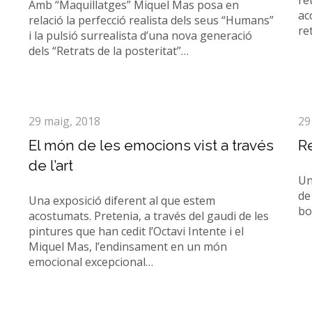
re
Amb “Maquillatges” Miquel Mas posa en
ac
relació la perfecció realista dels seus “Humans”
re
i la pulsió surrealista d’una nova generació
dels “Retrats de la posteritat”…
29 maig, 2018
29
El món de les emocions vist a través
R
de l’art
Un
de
Una exposició diferent al que estem
bo
acostumats. Pretenia, a través del gaudi de les
pintures que han cedit l’Octavi Intente i el
Miquel Mas, l’endinsament en un món
emocional excepcional…