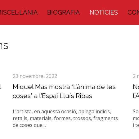
ISCEL·LÀNIA
BIOGRAFIA
NOTÍCIES
CO
ns
23 novembre, 2022
2 
l
Miquel Mas mostra “L’ànima de les
No
coses” a l’Espai Lluís Ribas
l’
L’artista, en aquesta ocasió, aplega indicis,
So
retalls, materials, formes, trossos, fragments
mo
de coses que…
i 