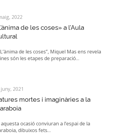
maig, 2022
’ànima de les coses» a l’Aula
ltural
“L’ànima de les coses”, Miquel Mas ens revela
ines són les etapes de preparació…
 juny, 2021
tures mortes i imaginàries a la
araboia
 aquesta ocasió conviuran a l’espai de la
araboia, dibuixos fets…