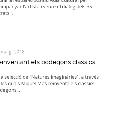
unir a l’espai expositiu Aula Cultural per
ompanyar l’artista i veure el diàleg dels 35
trats…
 maig, 2018
einventant els bodegons clàssics
a selecció de “Natures imaginàries”, a través
 les quals Miquel Mas reinventa els clàssics
degons…