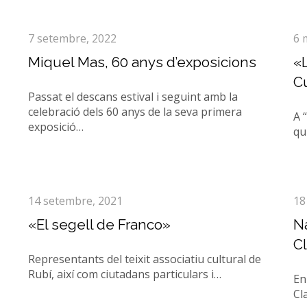
7 setembre, 2022
6 
Miquel Mas, 60 anys d’exposicions
«L
Cu
Passat el descans estival i seguint amb la
celebració dels 60 anys de la seva primera
A 
exposició…
qu
14 setembre, 2021
18
«El segell de Franco»
Na
Cl
Representants del teixit associatiu cultural de
Rubí, així com ciutadans particulars i…
En
Cl