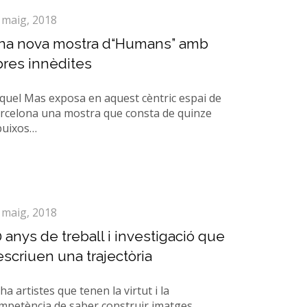
 maig, 2018
na nova mostra d“Humans” amb
bres innèdites
quel Mas exposa en aquest cèntric espai de
rcelona una mostra que consta de quinze
buixos…
 maig, 2018
 anys de treball i investigació que
scriuen una trajectòria
 ha artistes que tenen la virtut i la
mpetència de saber construir imatges