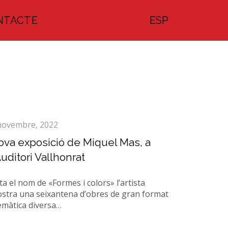
(ESPAÑOL)
NTACTE
ESP
novembre, 2022
va exposició de Miquel Mas, a
Auditori Vallhonrat
ta el nom de «Formes i colors» l’artista
stra una seixantena d’obres de gran format
temàtica diversa…