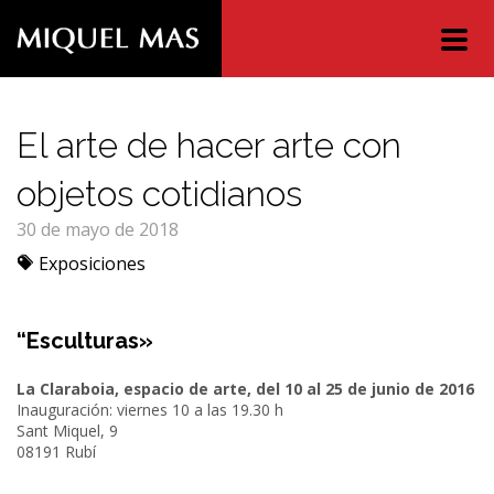
Direct
access
to
content
El arte de hacer arte con
objetos cotidianos
30 de mayo de 2018
Categorías
Exposiciones
“Esculturas»
La Claraboia, espacio de arte, del 10 al 25 de junio de 2016
Inauguración: viernes 10 a las 19.30 h
Sant Miquel, 9
08191 Rubí